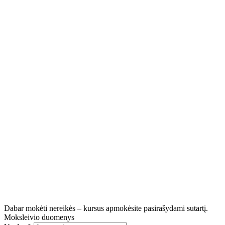
Dabar mokėti nereikės – kursus apmokėsite pasirašydami sutartį.
Moksleivio duomenys