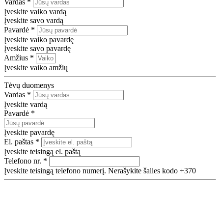
Vardas
*
Įveskite vaiko vardą
Įveskite savo vardą
Pavardė
*
Įveskite vaiko pavardę
Įveskite savo pavardę
Amžius
*
Įveskite vaiko amžių
Tėvų duomenys
Vardas
*
Įveskite vardą
Pavardė
*
Įveskite pavardę
El. paštas
*
Įveskite teisingą el. paštą
Telefono nr.
*
Įveskite teisingą telefono numerį. Nerašykite šalies kodo +370