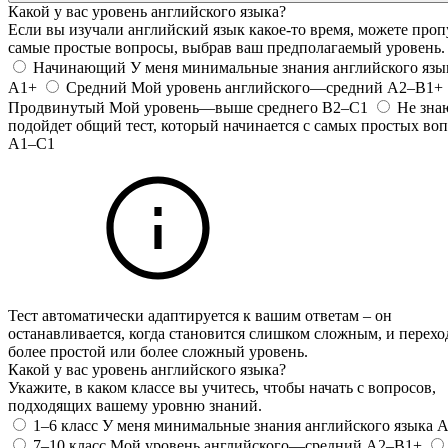
Какой у вас уровень английского языка?
Если вы изучали английский язык какое-то время, можете проп
самые простые вопросы, выбрав ваш предполагаемый уровень.
Начинающий
У меня минимальные знания английского яз
A1+
Средний
Мой уровень английского—средний
A2–B1+
Продвинутый
Мой уровень—выше среднего
B2–C1
Не зн
подойдет общий тест, который начинается с самых простых воп
A1–C1
Тест автоматически адаптируется к вашим ответам – он
останавливается, когда становится слишком сложным, и перехо
более простой или более сложный уровень.
Какой у вас уровень английского языка?
Укажите, в каком классе вы учитесь, чтобы начать с вопросов,
подходящих вашему уровню знаний.
1–6 класс
У меня минимальные знания английского языка
A
7–10 класс
Мой уровень английского—средний
A2–B1+