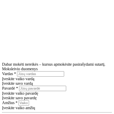
Dabar mokėti nereikės – kursus apmokėsite pasirašydami sutartį.
Moksleivio duomenys
Vardas
*
Įveskite vaiko vardą
Įveskite savo vardą
Pavardė
*
Įveskite vaiko pavardę
Įveskite savo pavardę
Amžius
*
Įveskite vaiko amžių