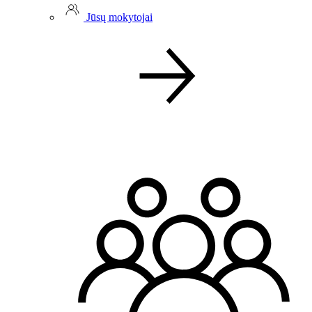
Jūsų mokytojai