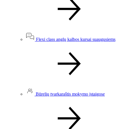
Flexi class anglų kalbos kursai suaugusiems
Būrelių tvarkaraštis mokymo įstaigose