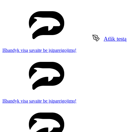
Atlik testą
Išbandyk visą savaitę be įsipareigojimų!
Išbandyk visą savaitę be įsipareigojimų!