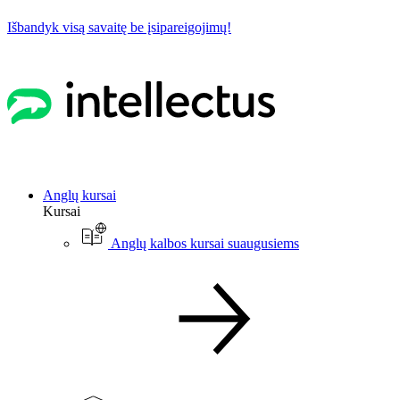
Išbandyk visą savaitę be įsipareigojimų!
Anglų kursai
Kursai
Anglų kalbos kursai suaugusiems