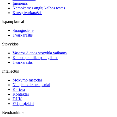
Įmonėms
Nemokamas anglų kalbos testas
Kursų tvarkaraštis
Ispanų kursai
Suaugusiems
Tvarkaraštis
Stovyklos
Vasaros dienos stovykla vaikams
Kalbos praktika paaugliams
Tvarkaraštis
Intellectus
Mokymo metodai
Naujienos ir straipsniai
Karjera
Kontaktai
DUK
EU projektai
Bendraukime