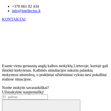
+370 661 02 434
info@intellectus.lt
KONTAKTAI
Esame viena geriausių anglų kalbos mokyklų Lietuvoje, kurioje gali
išmokti kiekvienas. Kalbinės simuliacijos sukuria palankią
mokymosi atmosferą, o praktiniai užsiėmimai vyksta tarsi pokalbiai
realiose situacijose.
Norite mokytis savarankiškai?
Užsisakykite naujienlaiškį!