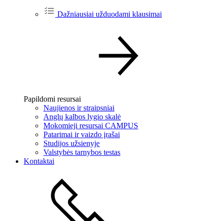
Dažniausiai užduodami klausimai
Papildomi resursai
Naujienos ir straipsniai
Anglų kalbos lygio skalė
Mokomieji resursai CAMPUS
Patarimai ir vaizdo įrašai
Studijos užsienyje
Valstybės tarnybos testas
Kontaktai