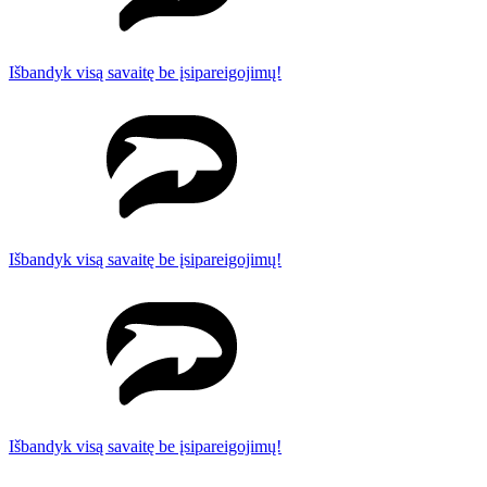
Išbandyk visą savaitę be įsipareigojimų!
Išbandyk visą savaitę be įsipareigojimų!
Išbandyk visą savaitę be įsipareigojimų!