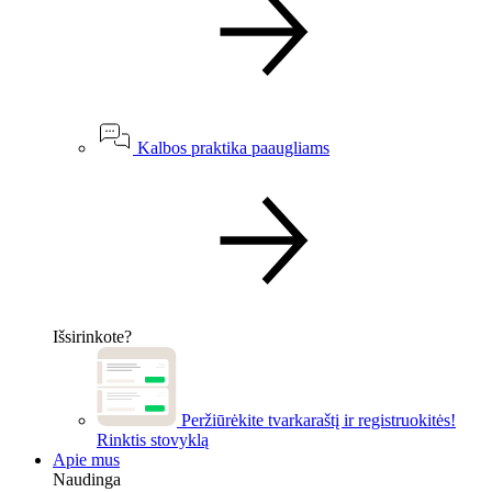
Kalbos praktika paaugliams
Išsirinkote?
Peržiūrėkite tvarkaraštį ir registruokitės!
Rinktis stovyklą
Apie mus
Naudinga