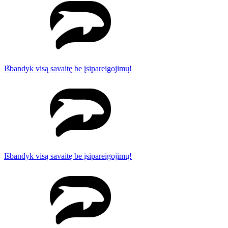
Išbandyk visą savaitę be įsipareigojimų!
Išbandyk visą savaitę be įsipareigojimų!