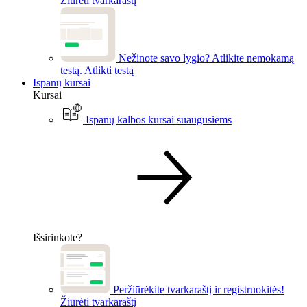
Žiūrėti tvarkaraštį
Nežinote savo lygio? Atlikite nemokamą
testą.
Atlikti testą
Ispanų kursai
Kursai
Ispanų kalbos kursai suaugusiems
Išsirinkote?
Peržiūrėkite tvarkaraštį ir registruokitės!
Žiūrėti tvarkaraštį