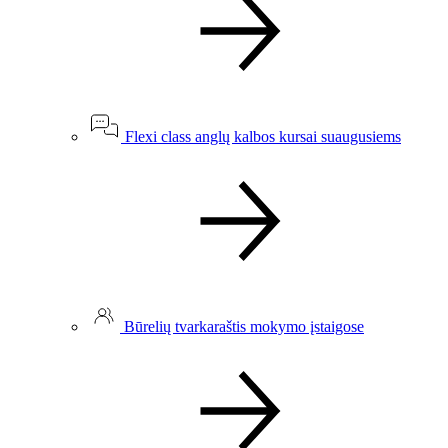
Flexi class anglų kalbos kursai suaugusiems
Būrelių tvarkaraštis mokymo įstaigose