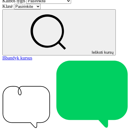
Kalbos lygis
Klasė
Ieškoti kursų
Išbandyk kursus