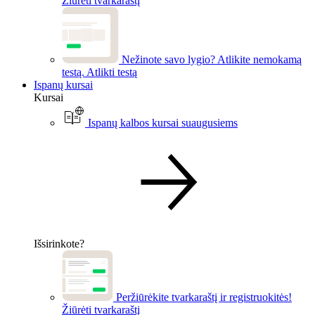
Žiūrėti tvarkaraštį
Nežinote savo lygio? Atlikite nemokamą
testą.
Atlikti testą
Ispanų kursai
Kursai
Ispanų kalbos kursai suaugusiems
Išsirinkote?
Peržiūrėkite tvarkaraštį ir registruokitės!
Žiūrėti tvarkaraštį