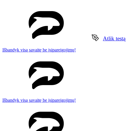
Atlik testą
Išbandyk visą savaitę be įsipareigojimų!
Išbandyk visą savaitę be įsipareigojimų!