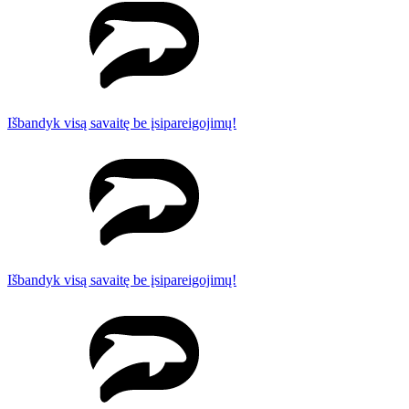
Išbandyk visą savaitę be įsipareigojimų!
Išbandyk visą savaitę be įsipareigojimų!