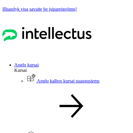
Išbandyk visą savaitę be įsipareigojimų!
Anglų kursai
Kursai
Anglų kalbos kursai suaugusiems