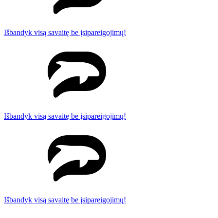
Išbandyk visą savaitę be įsipareigojimų!
Išbandyk visą savaitę be įsipareigojimų!
Išbandyk visą savaitę be įsipareigojimų!