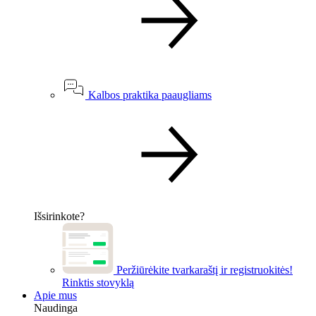
Kalbos praktika paaugliams
Išsirinkote?
Peržiūrėkite tvarkaraštį ir registruokitės!
Rinktis stovyklą
Apie mus
Naudinga