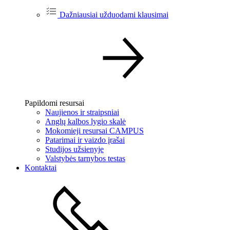
Dažniausiai užduodami klausimai
Papildomi resursai
Naujienos ir straipsniai
Anglų kalbos lygio skalė
Mokomieji resursai CAMPUS
Patarimai ir vaizdo įrašai
Studijos užsienyje
Valstybės tarnybos testas
Kontaktai