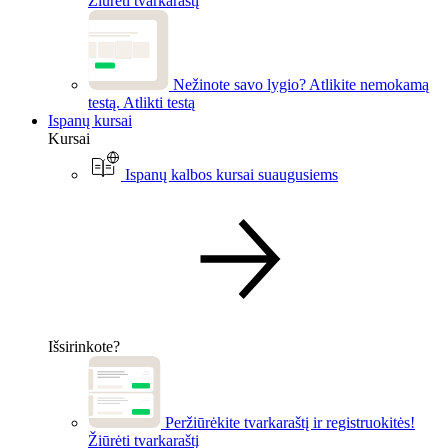
Žiūrėti tvarkaraštį
Nežinote savo lygio? Atlikite nemokamą
testą.
Atlikti testą
Ispanų kursai
Kursai
Ispanų kalbos kursai suaugusiems
Išsirinkote?
Peržiūrėkite tvarkaraštį ir registruokitės!
Žiūrėti tvarkaraštį