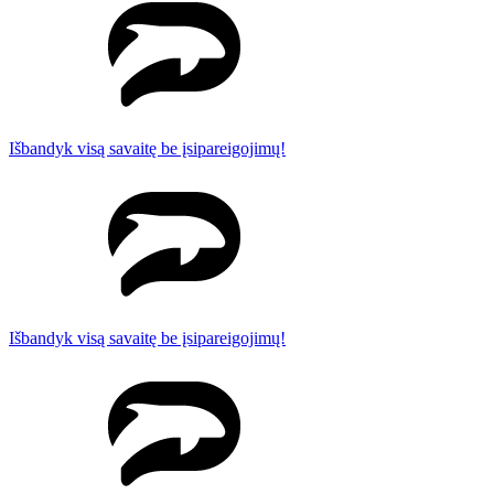
Išbandyk visą savaitę be įsipareigojimų!
Išbandyk visą savaitę be įsipareigojimų!