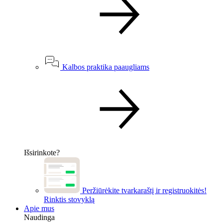
Kalbos praktika paaugliams
Išsirinkote?
Peržiūrėkite tvarkaraštį ir registruokitės!
Rinktis stovyklą
Apie mus
Naudinga