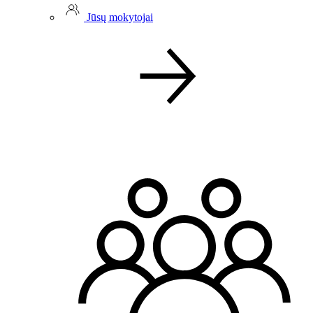
Jūsų mokytojai