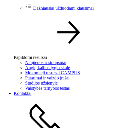
Dažniausiai užduodami klausimai
Papildomi resursai
Naujienos ir straipsniai
Anglų kalbos lygio skalė
Mokomieji resursai CAMPUS
Patarimai ir vaizdo įrašai
Studijos užsienyje
Valstybės tarnybos testas
Kontaktai