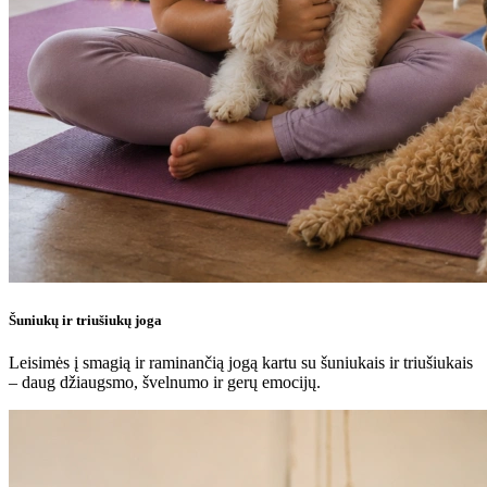
Šuniukų ir triušiukų joga
Leisimės į smagią ir raminančią jogą kartu su šuniukais ir triušiukais
– daug džiaugsmo, švelnumo ir gerų emocijų.