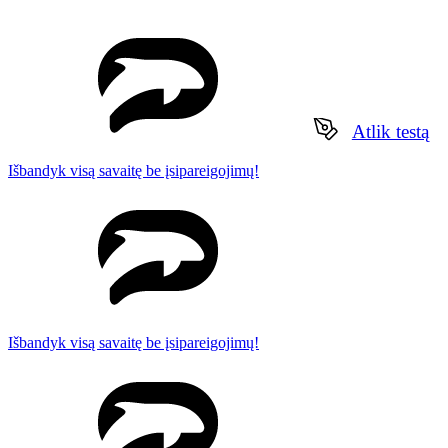
Atlik testą
Išbandyk visą savaitę be įsipareigojimų!
Išbandyk visą savaitę be įsipareigojimų!