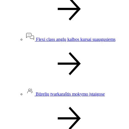
Flexi class anglų kalbos kursai suaugusiems
Būrelių tvarkaraštis mokymo įstaigose