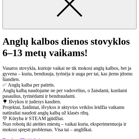
Anglų kalbos dienos stovyklos
6–13 metų vaikams!
Vasaros stovykla, kurioje vaikai ne tik mokosi anglų kalbos, bet ja
gyvena – kuria, bendrauja, tyrinėja ir auga per tai, kas jiems įdomu
šiandien.
✅ Anglų kalba per patirtis.
Anglų kalbą naudojame ne per vadovėlius, o žaisdami, kurdami
pasaulius, tyrinėdami ir bendraudami.
🌳 Išvykos ir judesys kasdien.
Projektai, žaidimai, išvykos ir aktyvios veiklos leidžia vaikams
natūraliai naudoti anglų kalbą už klasės ribų.
💛 Kūryba ir STEAM įgūdžiai.
Nuo robotų iki ateities miestų – vaikai kuria, eksperimentuoja ir
mokosi spręsti problemas. Visa tai – angliškai.