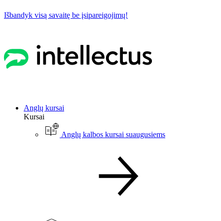
Išbandyk visą savaitę be įsipareigojimų!
Anglų kursai
Kursai
Anglų kalbos kursai suaugusiems