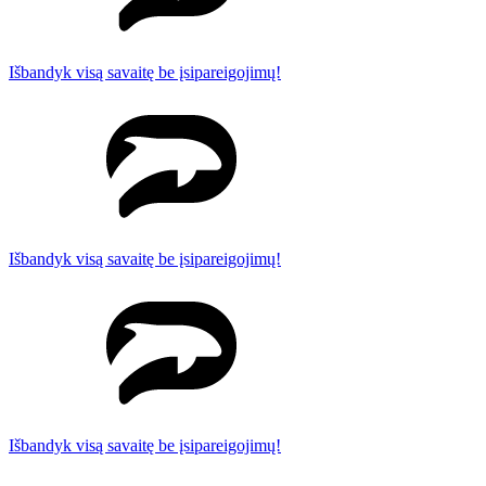
Išbandyk visą savaitę be įsipareigojimų!
Išbandyk visą savaitę be įsipareigojimų!
Išbandyk visą savaitę be įsipareigojimų!