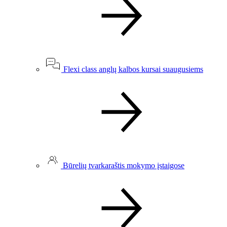
Flexi class anglų kalbos kursai suaugusiems
Būrelių tvarkaraštis mokymo įstaigose