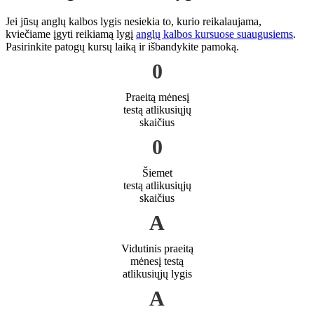
Jei jūsų anglų kalbos lygis nesiekia to, kurio reikalaujama,
kviečiame įgyti reikiamą lygį
anglų kalbos kursuose suaugusiems
.
Pasirinkite patogų kursų laiką ir išbandykite pamoką.
0
Praeitą mėnesį
testą atlikusiųjų
skaičius
0
Šiemet
testą atlikusiųjų
skaičius
A
Vidutinis praeitą
mėnesį testą
atlikusiųjų lygis
A