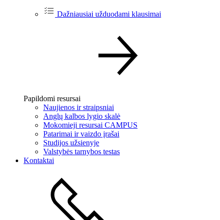
Dažniausiai užduodami klausimai
Papildomi resursai
Naujienos ir straipsniai
Anglų kalbos lygio skalė
Mokomieji resursai CAMPUS
Patarimai ir vaizdo įrašai
Studijos užsienyje
Valstybės tarnybos testas
Kontaktai