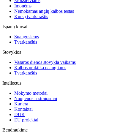
Moksleiviams
Įmonėms
Nemokamas anglų kalbos testas
Kursų tvarkaraštis
Ispanų kursai
Suaugusiems
Tvarkaraštis
Stovyklos
Vasaros dienos stovykla vaikams
Kalbos praktika paaugliams
Tvarkaraštis
Intellectus
Mokymo metodai
Naujienos ir straipsniai
Karjera
Kontaktai
DUK
EU projektai
Bendraukime