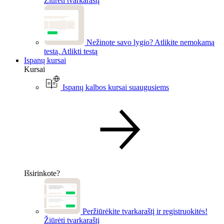
Žiūrėti tvarkaraštį
Nežinote savo lygio? Atlikite nemokamą
testą.
Atlikti testą
Ispanų kursai
Kursai
Ispanų kalbos kursai suaugusiems
Išsirinkote?
Peržiūrėkite tvarkaraštį ir registruokitės!
Žiūrėti tvarkaraštį