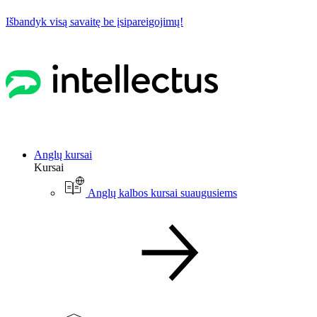
Išbandyk visą savaitę be įsipareigojimų!
Anglų kursai
Kursai
Anglų kalbos kursai suaugusiems