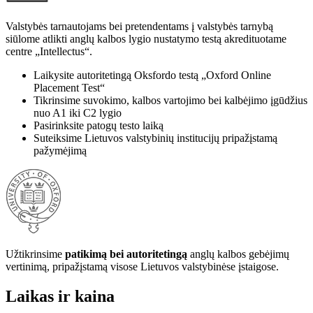
Valstybės tarnautojams bei pretendentams į valstybės tarnybą
siūlome atlikti anglų kalbos lygio nustatymo testą akredituotame
centre „Intellectus“.
Laikysite autoritetingą Oksfordo testą „Oxford Online
Placement Test“
Tikrinsime suvokimo, kalbos vartojimo bei kalbėjimo įgūdžius
nuo A1 iki C2 lygio
Pasirinksite patogų testo laiką
Suteiksime Lietuvos valstybinių institucijų pripažįstamą
pažymėjimą
Užtikrinsime
patikimą bei autoritetingą
anglų kalbos gebėjimų
vertinimą, pripažįstamą visose Lietuvos valstybinėse įstaigose.
Laikas ir kaina