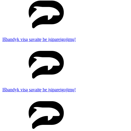
Išbandyk visą savaitę be įsipareigojimų!
Išbandyk visą savaitę be įsipareigojimų!