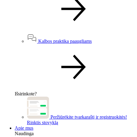
Kalbos praktika paaugliams
Išsirinkote?
Peržiūrėkite tvarkaraštį ir registruokitės!
Rinktis stovyklą
Apie mus
Naudinga