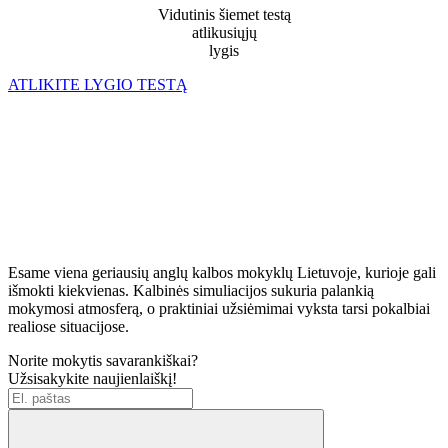
Vidutinis šiemet testą
atlikusiųjų
lygis
ATLIKITE LYGIO TESTĄ
Esame viena geriausių anglų kalbos mokyklų Lietuvoje, kurioje gali
išmokti kiekvienas. Kalbinės simuliacijos sukuria palankią
mokymosi atmosferą, o praktiniai užsiėmimai vyksta tarsi pokalbiai
realiose situacijose.
Norite mokytis savarankiškai?
Užsisakykite naujienlaiškį!