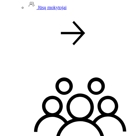
Jūsų mokytojai