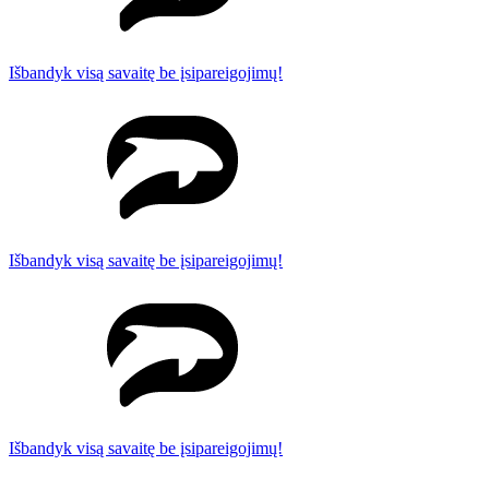
Išbandyk visą savaitę be įsipareigojimų!
Išbandyk visą savaitę be įsipareigojimų!
Išbandyk visą savaitę be įsipareigojimų!