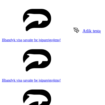
Atlik testą
Išbandyk visą savaitę be įsipareigojimų!
Išbandyk visą savaitę be įsipareigojimų!