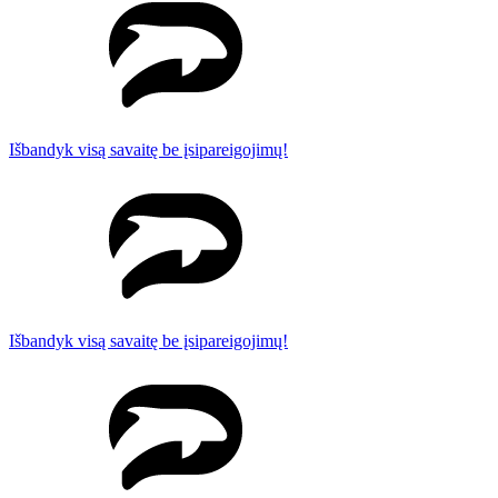
Išbandyk visą savaitę be įsipareigojimų!
Išbandyk visą savaitę be įsipareigojimų!