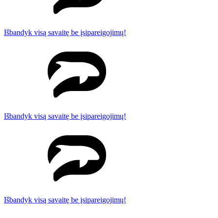
Išbandyk visą savaitę be įsipareigojimų!
Išbandyk visą savaitę be įsipareigojimų!
Išbandyk visą savaitę be įsipareigojimų!