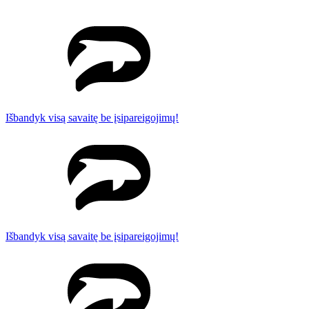
Išbandyk visą savaitę be įsipareigojimų!
Išbandyk visą savaitę be įsipareigojimų!