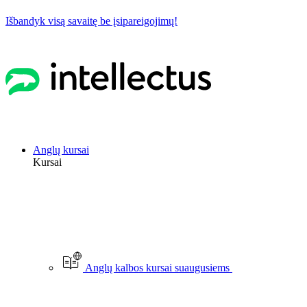
Išbandyk visą savaitę be įsipareigojimų!
Anglų kursai
Kursai
Anglų kalbos kursai suaugusiems