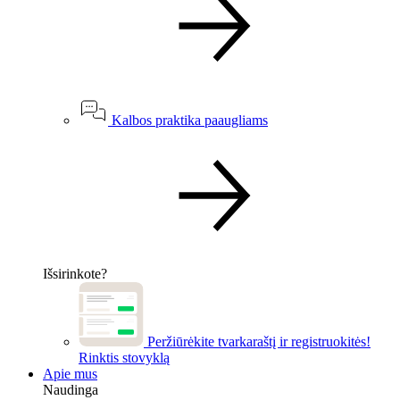
Kalbos praktika paaugliams
Išsirinkote?
Peržiūrėkite tvarkaraštį ir registruokitės!
Rinktis stovyklą
Apie mus
Naudinga