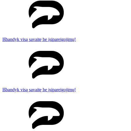
Išbandyk visą savaitę be įsipareigojimų!
Išbandyk visą savaitę be įsipareigojimų!