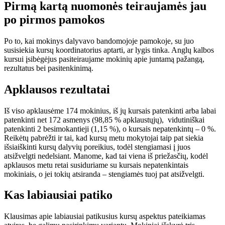
Pirmą kartą nuomonės teiraujamės jau
po pirmos pamokos
Po to, kai mokinys dalyvavo bandomojoje pamokoje, su juo
susisiekia kursų koordinatorius aptarti, ar lygis tinka. Anglų kalbos
kursui įsibėgėjus pasiteiraujame mokinių apie juntamą pažangą,
rezultatus bei pasitenkinimą.
Apklausos rezultatai
Iš viso apklausėme 174 mokinius, iš jų kursais patenkinti arba labai
patenkinti net 172 asmenys (98,85 % apklaustųjų), vidutiniškai
patenkinti 2 besimokantieji (1,15 %), o kursais nepatenkintų – 0 %.
Reikėtų pabrėžti ir tai, kad kursų metu mokytojai taip pat siekia
išsiaiškinti kursų dalyvių poreikius, todėl stengiamasi į juos
atsižvelgti nedelsiant. Manome, kad tai viena iš priežasčių, kodėl
apklausos metu retai susiduriame su kursais nepatenkintais
mokiniais, o jei tokių atsiranda – stengiamės tuoj pat atsižvelgti.
Kas labiausiai patiko
Klausimas apie labiausiai patikusius kursų aspektus pateikiamas