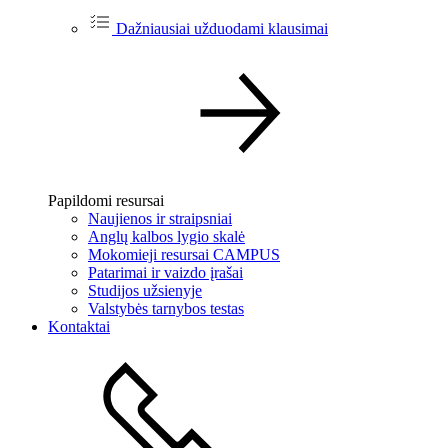
Dažniausiai užduodami klausimai
Papildomi resursai
Naujienos ir straipsniai
Anglų kalbos lygio skalė
Mokomieji resursai CAMPUS
Patarimai ir vaizdo įrašai
Studijos užsienyje
Valstybės tarnybos testas
Kontaktai