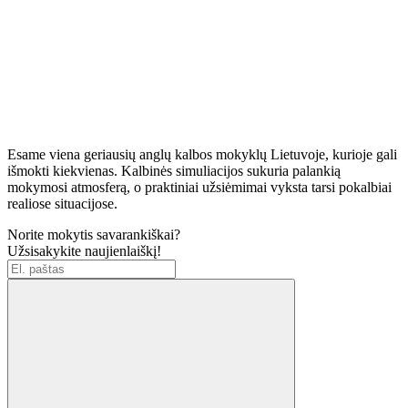
Esame viena geriausių anglų kalbos mokyklų Lietuvoje, kurioje gali
išmokti kiekvienas. Kalbinės simuliacijos sukuria palankią
mokymosi atmosferą, o praktiniai užsiėmimai vyksta tarsi pokalbiai
realiose situacijose.
Norite mokytis savarankiškai?
Užsisakykite naujienlaiškį!