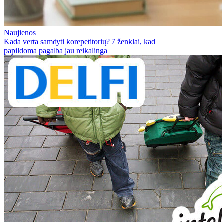
Naujienos
Kada verta samdyti korepetitorių? 7 ženklai, kad
papildoma pagalba jau reikalinga