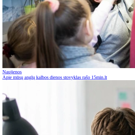
Naujienos
Apie mūsų anglų kalbos dienos stovyklas rašo 15min.lt