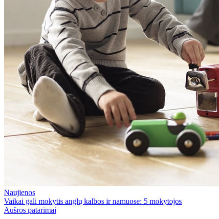
Naujienos
Vaikai gali mokytis anglų kalbos ir namuose: 5 mokytojos
Aušros patarimai