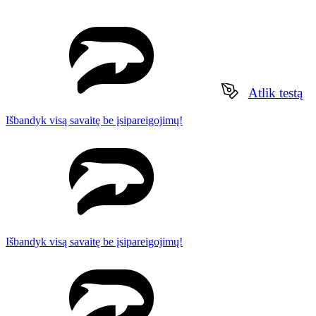
Atlik testą
Išbandyk visą savaitę be įsipareigojimų!
Išbandyk visą savaitę be įsipareigojimų!