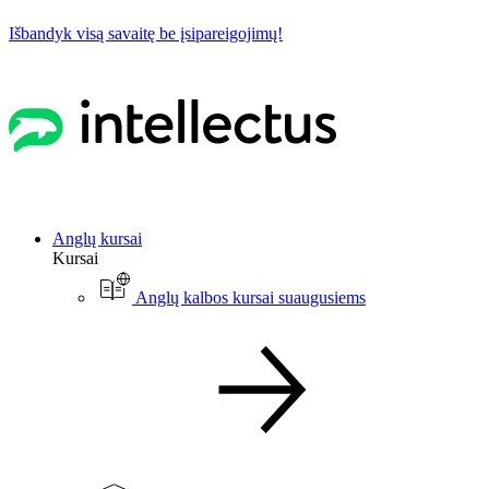
Išbandyk visą savaitę be įsipareigojimų!
Anglų kursai
Kursai
Anglų kalbos kursai suaugusiems