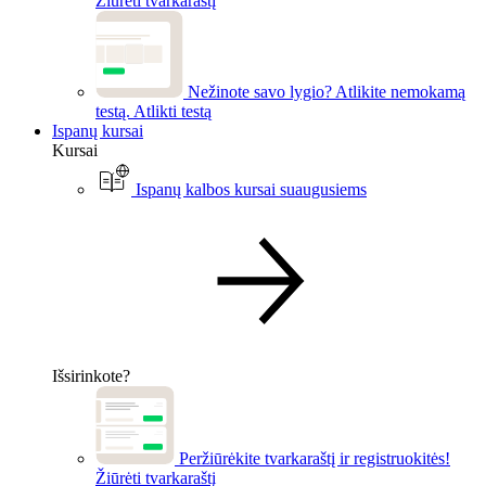
Žiūrėti tvarkaraštį
Nežinote savo lygio? Atlikite nemokamą
testą.
Atlikti testą
Ispanų kursai
Kursai
Ispanų kalbos kursai suaugusiems
Išsirinkote?
Peržiūrėkite tvarkaraštį ir registruokitės!
Žiūrėti tvarkaraštį