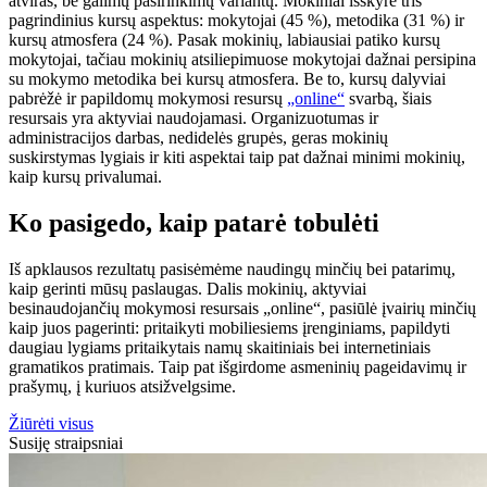
atviras, be galimų pasirinkimų variantų. Mokiniai išskyrė tris
pagrindinius kursų aspektus: mokytojai (45 %), metodika (31 %) ir
kursų atmosfera (24 %). Pasak mokinių, labiausiai patiko kursų
mokytojai, tačiau mokinių atsiliepimuose mokytojai dažnai persipina
su mokymo metodika bei kursų atmosfera. Be to, kursų dalyviai
pabrėžė ir papildomų mokymosi resursų
„online“
svarbą, šiais
resursais yra aktyviai naudojamasi. Organizuotumas ir
administracijos darbas, nedidelės grupės, geras mokinių
suskirstymas lygiais ir kiti aspektai taip pat dažnai minimi mokinių,
kaip kursų privalumai.
Ko pasigedo, kaip patarė tobulėti
Iš apklausos rezultatų pasisėmėme naudingų minčių bei patarimų,
kaip gerinti mūsų paslaugas. Dalis mokinių, aktyviai
besinaudojančių mokymosi resursais „online“, pasiūlė įvairių minčių
kaip juos pagerinti: pritaikyti mobiliesiems įrenginiams, papildyti
daugiau lygiams pritaikytais namų skaitiniais bei internetiniais
gramatikos pratimais. Taip pat išgirdome asmeninių pageidavimų ir
prašymų, į kuriuos atsižvelgsime.
Žiūrėti visus
Susiję straipsniai