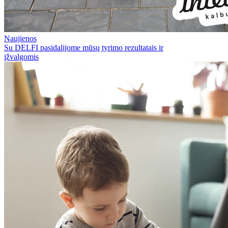
Naujienos
Su DELFI pasidalijome mūsų tyrimo rezultatais ir
įžvalgomis