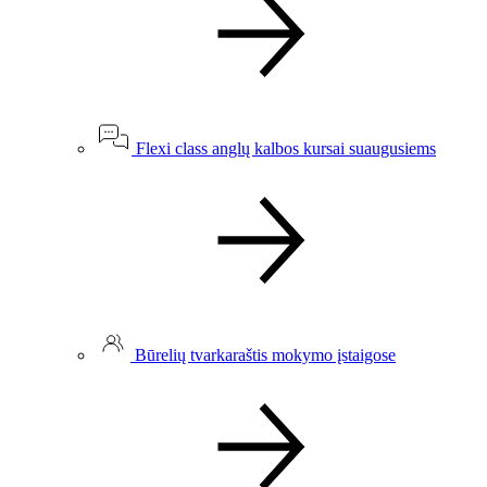
Flexi class anglų kalbos kursai suaugusiems
Būrelių tvarkaraštis mokymo įstaigose